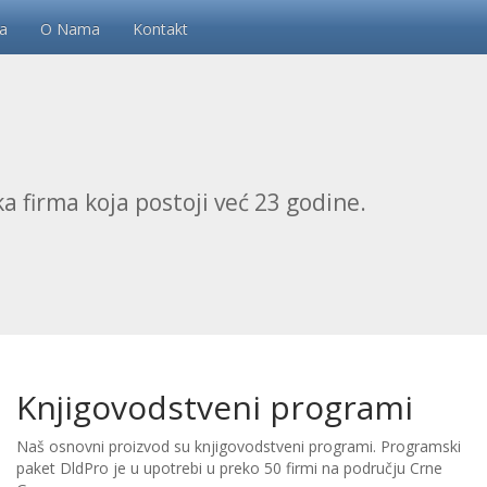
a
O Nama
Kontakt
a firma koja postoji već 23 godine.
Knjigovodstveni programi
Naš osnovni proizvod su knjigovodstveni programi. Programski
paket DldPro je u upotrebi u preko 50 firmi na području Crne