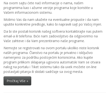
Na ovom sajtu ćete naći informacije o nama, našim
programima kao i ažurne verzije programa koje koristite u
Vašem informacionom sistemu.
Molimo Vas da nam ukažete na eventualne propuste i da nam
uputite konkretne predloge, kako bi napravili sajt po Vašoj mjeri.
Da bi ste postali korisnik našeg softvera kontaktirajte nas putem
email-a ili telefona. Biće nam zadovoljstvo da odgovorimo na
Vaše zahteve i da Vam prezentiramo naše programe.
Nemojte se registrovati na ovom portalu ukoliko niste korisnik
naših programa. Članstvo na portalu je privatno i isključivo
namenjeno za podršku postojećim korisnicima. Ako kupite
program prilikom sklapanja ugovora automatski Vam se otvara
nalog na portalu i Tiket sistemu tako da uvek možete on-line
postavljati pitanja ili skidati sadržaje sa ovog mesta.
Pročitaj Više »