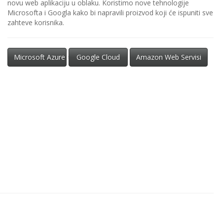
novu web aplikaciju u oblaku. Koristimo nove tehnologije
Microsofta i Googla kako bi napravili proizvod koji će ispuniti sve
zahteve korisnika.
Microsoft Azure »
Google Cloud
Amazon Web Servisi