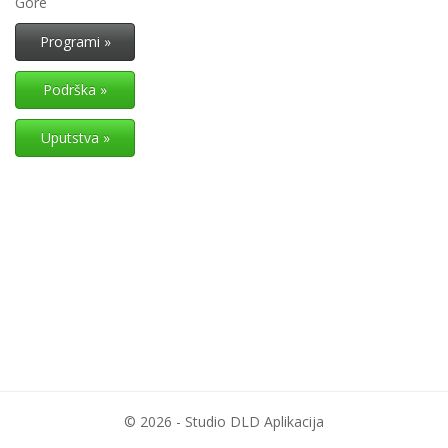
Gore
Programi »
Podrška »
Uputstva »
© 2026 - Studio DLD Aplikacija