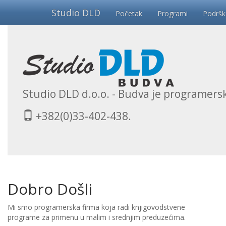
Studio DLD
Početak
Programi
Podršk
Studio DLD d.o.o. - Budva je programersk
+382(0)33-402-438.
Dobro Došli
Mi smo programerska firma koja radi knjigovodstvene
programe za primenu u malim i srednjim preduzećima.